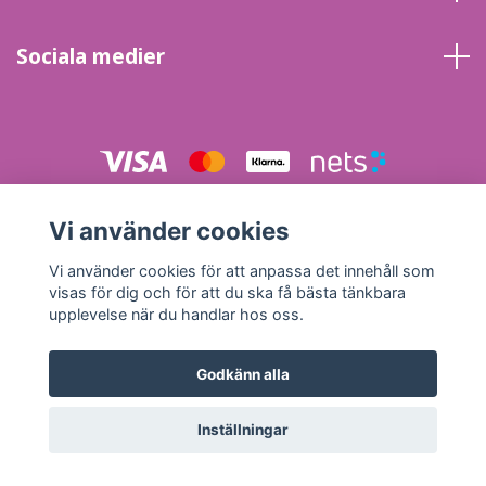
Sociala medier
© 2026 Energi & Inspirationskällans Kristallbutik
Powered by
Vi använder cookies
Quickbutik
Vi använder cookies för att anpassa det innehåll som
visas för dig och för att du ska få bästa tänkbara
upplevelse när du handlar hos oss.
Godkänn alla
Inställningar