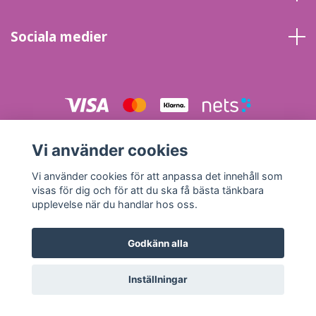
Sociala medier
© 2026 Energi & Inspirationskällans Kristallbutik
Powered by
Vi använder cookies
Quickbutik
Vi använder cookies för att anpassa det innehåll som
visas för dig och för att du ska få bästa tänkbara
upplevelse när du handlar hos oss.
Godkänn alla
Inställningar