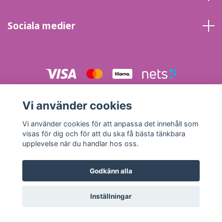
Sociala medier
© 2026 Energi & Inspirationskällans Kristallbutik
Powered by
Vi använder cookies
Quickbutik
Vi använder cookies för att anpassa det innehåll som
visas för dig och för att du ska få bästa tänkbara
upplevelse när du handlar hos oss.
Godkänn alla
Inställningar