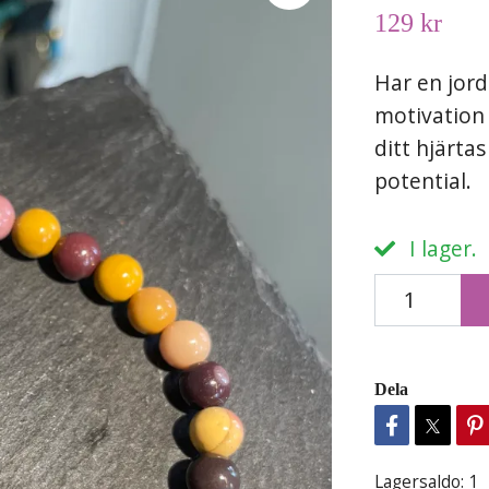
129 kr
Har en jord
motivation 
ditt hjärta
potential.
I lager.
Dela
Lagersaldo:
1