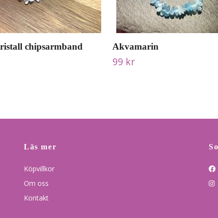
ristall chipsarmband
Akvamarin
99 kr
Läs mer
So
Köpvillkor
Om oss
Kontakt