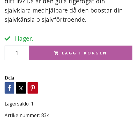
ditt liv? Då är den gula tigerögat din
självklara medhjälpare då den boostar din
självkänsla o självförtroende.
I lager.
LÄGG I KORGEN
Dela
Lagersaldo:
1
Artikelnummer:
834