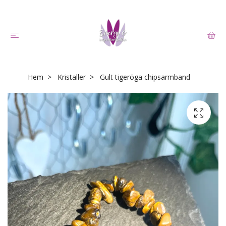
Hem
Kristaller
Gult tigeröga chipsarmband