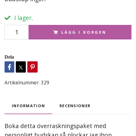
I lager.
LÄGG I KORGEN
Dela
Artikelnummer:
329
INFORMATION
RECENSIONER
Boka detta överraskningspaket med
personligt budskap så plockar jag ihop